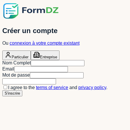
Créer un compte
Ou
connexion à votre compte existant
Particulier
Entreprise
Nom Complet
Email
Mot de passe
I agree to the
terms of service
and
privacy policy
.
S'inscrire