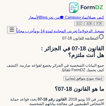
كيف يعمل
النماذج
Campus
🎓
من نحن
Blog
الأسعار
🇩🇿
🇬🇧
🇫🇷
تسجيل الدخول
ابدأ تجربتي المجانية لمدة 14 يوماً
جرب مجاناً
المطابقة للقانون 18-07
القانون 18-07 في الجزائر :
هل أنت ملتزم؟
جمع البيانات الشخصية في الجزائر يخضع لقواعد صارمة. اكتشف
كيف يحميك FormDZ تلقائيًا.
إنشاء نموذج متوافق (مجاني)
ما هو القانون 18-07؟
صدر في 10 يونيو 2018،
القانون رقم 18-07
يحدد قواعد حماية
الأشخاص الطبيعيين في معالجة بياناتهم الشخصية.