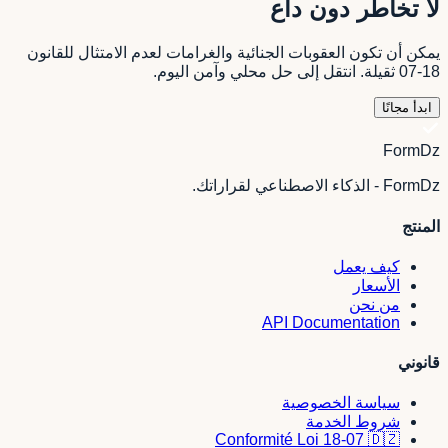
لا تخاطر دون داع
يمكن أن تكون العقوبات الجنائية والغرامات لعدم الامتثال للقانون
18-07 ثقيلة. انتقل إلى حل محلي وآمن اليوم.
ابدأ مجانًا
FormDz
FormDz - الذكاء الاصطناعي لقراراتك.
المنتج
كيف يعمل
الأسعار
من نحن
API Documentation
قانوني
سياسة الخصوصية
شروط الخدمة
Conformité Loi 18-07 🇩🇿