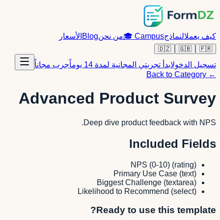
كيف يعمل
النماذج
Campus
🎓
من نحن
Blog
الأسعار
🇩🇿
🇬🇧
🇫🇷
تسجيل الدخول
ابدأ تجربتي المجانية لمدة 14 يوماً
جرب مجاناً
← Back to Category
Advanced Product Survey
Deep dive product feedback with NPS.
Included Fields
NPS (0-10)
(
rating
)
Primary Use Case
(
text
)
Biggest Challenge
(
textarea
)
Likelihood to Recommend
(
select
)
Ready to use this template?