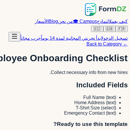
كيف يعمل
النماذج
Campus
🎓
من نحن
Blog
الأسعار
🇩🇿
🇬🇧
🇫🇷
تسجيل الدخول
ابدأ تجربتي المجانية لمدة 14 يوماً
جرب مجاناً
← Back to Category
loyee Onboarding Checklist
Collect necessary info from new hires.
Included Fields
Full Name
(
text
)
Home Address
(
text
)
T-Shirt Size
(
select
)
Emergency Contact
(
text
)
Ready to use this template?