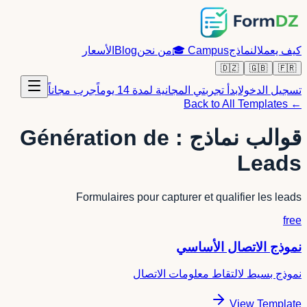
كيف يعمل
النماذج
Campus
🎓
من نحن
Blog
الأسعار
🇩🇿
🇬🇧
🇫🇷
تسجيل الدخول
ابدأ تجربتي المجانية لمدة 14 يوماً
جرب مجاناً
← Back to All Templates
قوالب نماذج : Génération de
Leads
Formulaires pour capturer et qualifier les leads
free
نموذج الاتصال الأساسي
نموذج بسيط لالتقاط معلومات الاتصال
View Template