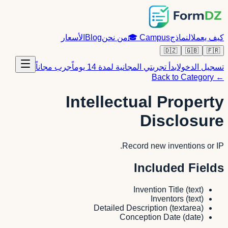
كيف يعمل
النماذج
Campus
🎓
من نحن
Blog
الأسعار
🇩🇿
🇬🇧
🇫🇷
تسجيل الدخول
ابدأ تجربتي المجانية لمدة 14 يوماً
جرب مجاناً
← Back to Category
Intellectual Property
Disclosure
Record new inventions or IP.
Included Fields
Invention Title
(
text
)
Inventors
(
text
)
Detailed Description
(
textarea
)
Conception Date
(
date
)