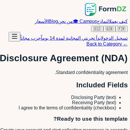
كيف يعمل
النماذج
Campus
🎓
من نحن
Blog
الأسعار
🇩🇿
🇬🇧
🇫🇷
تسجيل الدخول
ابدأ تجربتي المجانية لمدة 14 يوماً
جرب مجاناً
← Back to Category
Disclosure Agreement (NDA)
Standard confidentiality agreement.
Included Fields
Disclosing Party
(
text
)
Receiving Party
(
text
)
I agree to the terms of confidentiality
(
checkbox
)
Ready to use this template?