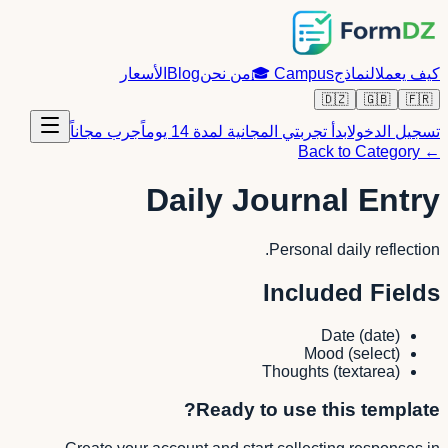
كيف يعمل
النماذج
Campus
🎓
من نحن
Blog
الأسعار
🇩🇿
🇬🇧
🇫🇷
تسجيل الدخول
ابدأ تجربتي المجانية لمدة 14 يوماً
جرب مجاناً
← Back to Category
Daily Journal Entry
Personal daily reflection.
Included Fields
Date
(
date
)
Mood
(
select
)
Thoughts
(
textarea
)
Ready to use this template?