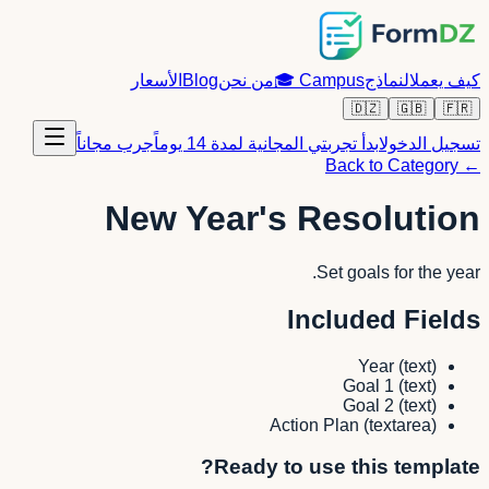
كيف يعمل
النماذج
Campus
🎓
من نحن
Blog
الأسعار
🇩🇿
🇬🇧
🇫🇷
تسجيل الدخول
ابدأ تجربتي المجانية لمدة 14 يوماً
جرب مجاناً
← Back to Category
New Year's Resolution
Set goals for the year.
Included Fields
Year
(
text
)
Goal 1
(
text
)
Goal 2
(
text
)
Action Plan
(
textarea
)
Ready to use this template?