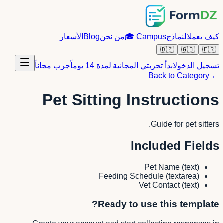
كيف يعمل
النماذج
Campus
🎓
من نحن
Blog
الأسعار
🇩🇿
🇬🇧
🇫🇷
تسجيل الدخول
ابدأ تجربتي المجانية لمدة 14 يوماً
جرب مجاناً
← Back to Category
Pet Sitting Instructions
Guide for pet sitters.
Included Fields
Pet Name
(
text
)
Feeding Schedule
(
textarea
)
Vet Contact
(
text
)
Ready to use this template?