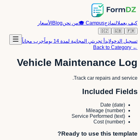
كيف يعمل
النماذج
Campus
🎓
من نحن
Blog
الأسعار
🇩🇿
🇬🇧
🇫🇷
تسجيل الدخول
ابدأ تجربتي المجانية لمدة 14 يوماً
جرب مجاناً
← Back to Category
Vehicle Maintenance Log
Track car repairs and service.
Included Fields
Date
(
date
)
Mileage
(
number
)
Service Performed
(
text
)
Cost
(
number
)
Ready to use this template?