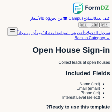
كيف يعمل
النماذج
Campus
🎓
من نحن
Blog
الأسعار
🇩🇿
🇬🇧
🇫🇷
تسجيل الدخول
ابدأ تجربتي المجانية لمدة 14 يوماً
جرب مجاناً
← Back to Category
Open House Sign-in
Collect leads at open houses.
Included Fields
Name
(
text
)
Email
(
email
)
Phone
(
tel
)
Interest Level
(
select
)
Ready to use this template?