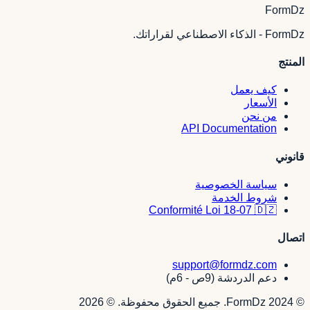
FormDz
FormDz - الذكاء الاصطناعي لقراراتك.
المنتج
كيف يعمل
الأسعار
من نحن
API Documentation
قانوني
سياسة الخصوصية
شروط الخدمة
Conformité Loi 18-07 🇩🇿
اتصال
support@formdz.com
دعم الدردشة (9ص - 6م)
© 2024 FormDz. جميع الحقوق محفوظة.
©
2026