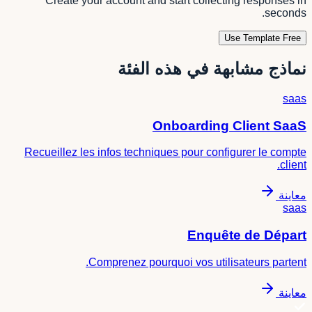
Create your account and start collecting responses in
seconds.
Use Template Free
نماذج مشابهة في هذه الفئة
saas
Onboarding Client SaaS
Recueillez les infos techniques pour configurer le compte
client.
معاينة
saas
Enquête de Départ
Comprenez pourquoi vos utilisateurs partent.
معاينة