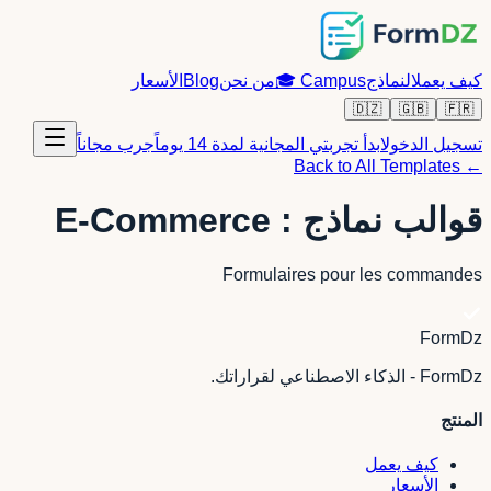
كيف يعمل
النماذج
Campus
🎓
من نحن
Blog
الأسعار
🇩🇿
🇬🇧
🇫🇷
تسجيل الدخول
ابدأ تجربتي المجانية لمدة 14 يوماً
جرب مجاناً
← Back to All Templates
قوالب نماذج : E-Commerce
Formulaires pour les commandes
FormDz
FormDz - الذكاء الاصطناعي لقراراتك.
المنتج
كيف يعمل
الأسعار