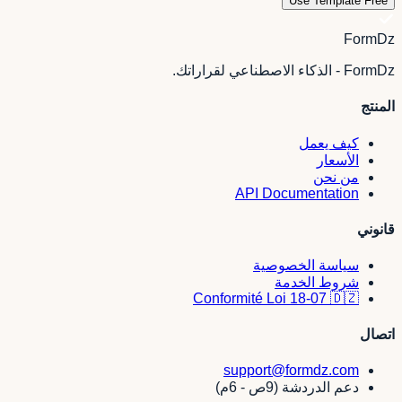
Use Template Free
FormDz
FormDz - الذكاء الاصطناعي لقراراتك.
المنتج
كيف يعمل
الأسعار
من نحن
API Documentation
قانوني
سياسة الخصوصية
شروط الخدمة
Conformité Loi 18-07 🇩🇿
اتصال
support@formdz.com
دعم الدردشة (9ص - 6م)