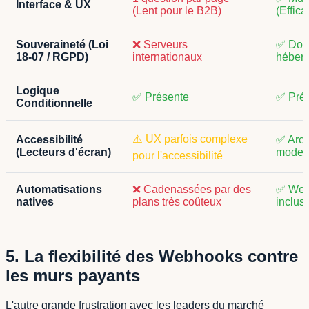
Interface & UX
(Lent pour le B2B)
(Effica
Souveraineté (Loi
❌ Serveurs
✅ Doub
18-07 / RGPD)
internationaux
héberg
Logique
✅ Présente
✅ Prés
Conditionnelle
⚠️ UX parfois complexe
Accessibilité
✅ Arch
(Lecteurs d'écran)
moder
pour l'accessibilité
Automatisations
❌ Cadenassées par des
✅ Web
natives
plans très coûteux
inclus
5. La flexibilité des Webhooks contre
les murs payants
L'autre grande frustration avec les leaders du marché