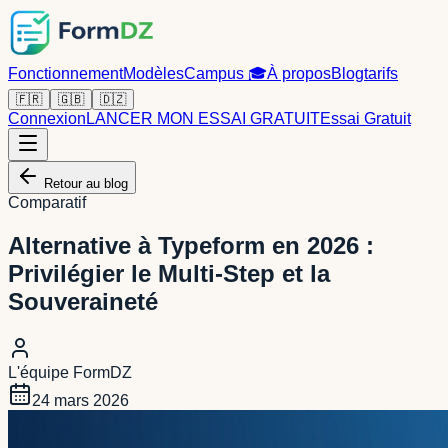
Fonctionnement
Modèles
Campus
🎓
À propos
Blog
tarifs
🇫🇷
🇬🇧
🇩🇿
Connexion
LANCER MON ESSAI GRATUIT
Essai Gratuit
Retour au blog
Comparatif
Alternative à Typeform en 2026 :
Privilégier le Multi-Step et la
Souveraineté
L'équipe FormDZ
24 mars 2026