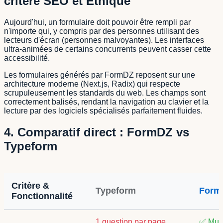
critère SEO et Éthique
Aujourd'hui, un formulaire doit pouvoir être rempli par
n'importe qui, y compris par des personnes utilisant des
lecteurs d'écran (personnes malvoyantes). Les interfaces
ultra-animées de certains concurrents peuvent casser cette
accessibilité.
Les formulaires générés par FormDZ reposent sur une
architecture moderne (Next.js, Radix) qui respecte
scrupuleusement les standards du web. Les champs sont
correctement balisés, rendant la navigation au clavier et la
lecture par des logiciels spécialisés parfaitement fluides.
4. Comparatif direct : FormDZ vs
Typeform
Critère &
Typeform
Form
Fonctionnalité
1 question par page
✅ Mult