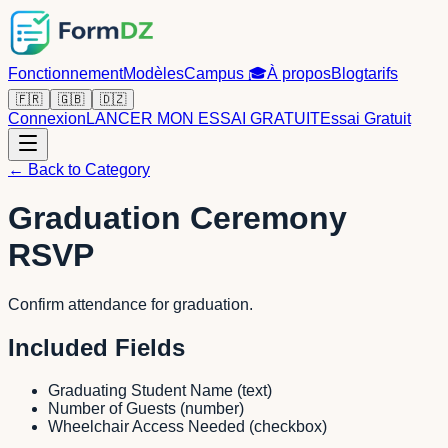
Fonctionnement
Modèles
Campus
🎓
À propos
Blog
tarifs
🇫🇷
🇬🇧
🇩🇿
Connexion
LANCER MON ESSAI GRATUIT
Essai Gratuit
← Back to Category
Graduation Ceremony
RSVP
Confirm attendance for graduation.
Included Fields
Graduating Student Name
(
text
)
Number of Guests
(
number
)
Wheelchair Access Needed
(
checkbox
)