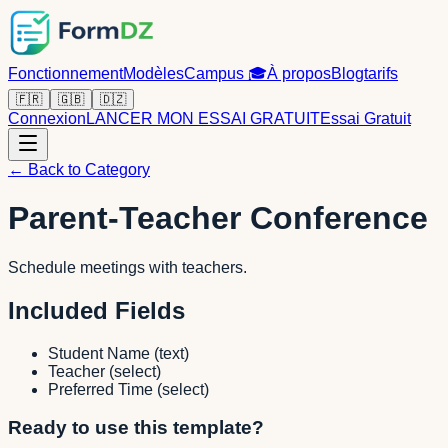
Fonctionnement
Modèles
Campus
🎓
À propos
Blog
tarifs
🇫🇷
🇬🇧
🇩🇿
Connexion
LANCER MON ESSAI GRATUIT
Essai Gratuit
← Back to Category
Parent-Teacher Conference
Schedule meetings with teachers.
Included Fields
Student Name
(
text
)
Teacher
(
select
)
Preferred Time
(
select
)
Ready to use this template?