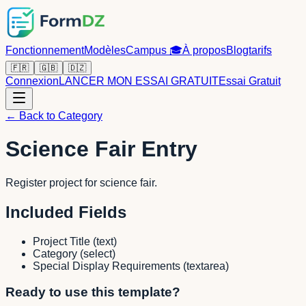
Fonctionnement
Modèles
Campus
🎓
À propos
Blog
tarifs
🇫🇷
🇬🇧
🇩🇿
Connexion
LANCER MON ESSAI GRATUIT
Essai Gratuit
← Back to Category
Science Fair Entry
Register project for science fair.
Included Fields
Project Title
(
text
)
Category
(
select
)
Special Display Requirements
(
textarea
)
Ready to use this template?