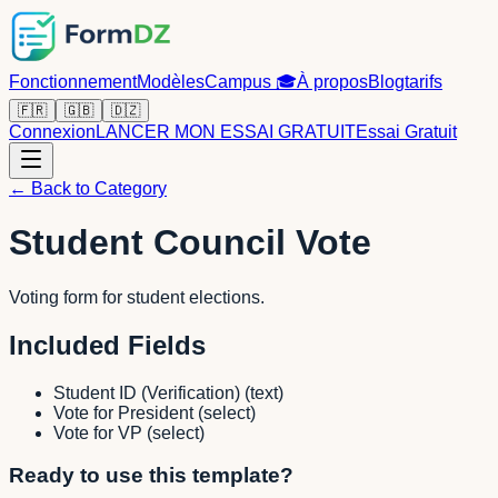
Fonctionnement
Modèles
Campus
🎓
À propos
Blog
tarifs
🇫🇷
🇬🇧
🇩🇿
Connexion
LANCER MON ESSAI GRATUIT
Essai Gratuit
← Back to Category
Student Council Vote
Voting form for student elections.
Included Fields
Student ID (Verification)
(
text
)
Vote for President
(
select
)
Vote for VP
(
select
)
Ready to use this template?