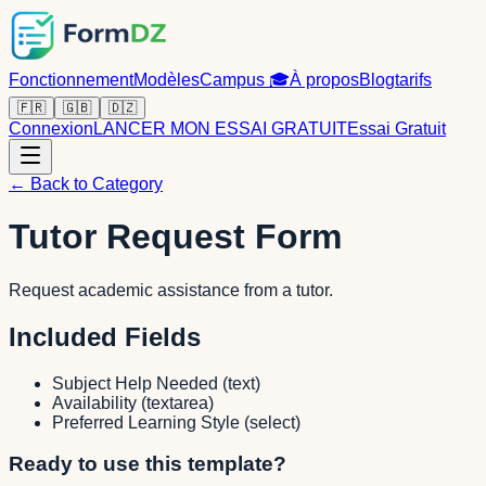
Fonctionnement
Modèles
Campus
🎓
À propos
Blog
tarifs
🇫🇷
🇬🇧
🇩🇿
Connexion
LANCER MON ESSAI GRATUIT
Essai Gratuit
← Back to Category
Tutor Request Form
Request academic assistance from a tutor.
Included Fields
Subject Help Needed
(
text
)
Availability
(
textarea
)
Preferred Learning Style
(
select
)
Ready to use this template?