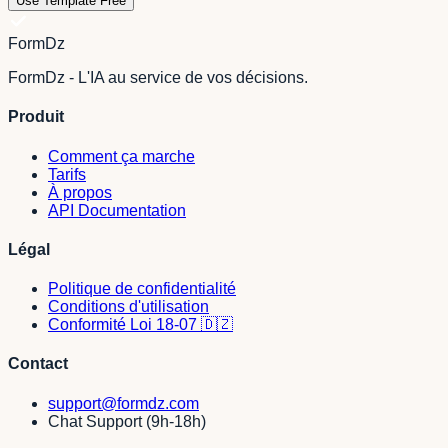
Use Template Free
FormDz
FormDz - L'IA au service de vos décisions.
Produit
Comment ça marche
Tarifs
À propos
API Documentation
Légal
Politique de confidentialité
Conditions d'utilisation
Conformité Loi 18-07 🇩🇿
Contact
support@formdz.com
Chat Support (9h-18h)