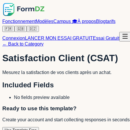
Fonctionnement
Modèles
Campus
🎓
À propos
Blog
tarifs
🇫🇷
🇬🇧
🇩🇿
Connexion
LANCER MON ESSAI GRATUIT
Essai Gratuit
← Back to Category
Satisfaction Client (CSAT)
Mesurez la satisfaction de vos clients après un achat.
Included Fields
No fields preview available
Ready to use this template?
Create your account and start collecting responses in seconds