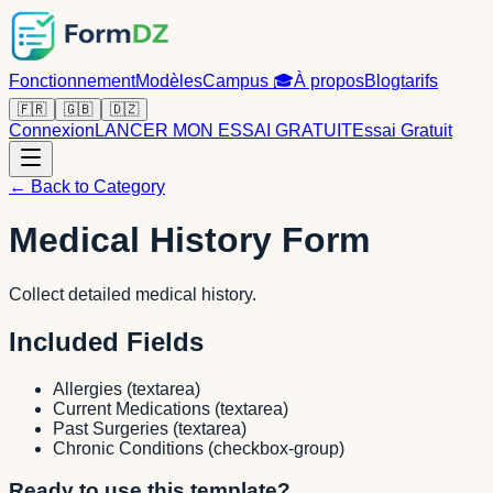
Fonctionnement
Modèles
Campus
🎓
À propos
Blog
tarifs
🇫🇷
🇬🇧
🇩🇿
Connexion
LANCER MON ESSAI GRATUIT
Essai Gratuit
← Back to Category
Medical History Form
Collect detailed medical history.
Included Fields
Allergies
(
textarea
)
Current Medications
(
textarea
)
Past Surgeries
(
textarea
)
Chronic Conditions
(
checkbox-group
)
Ready to use this template?