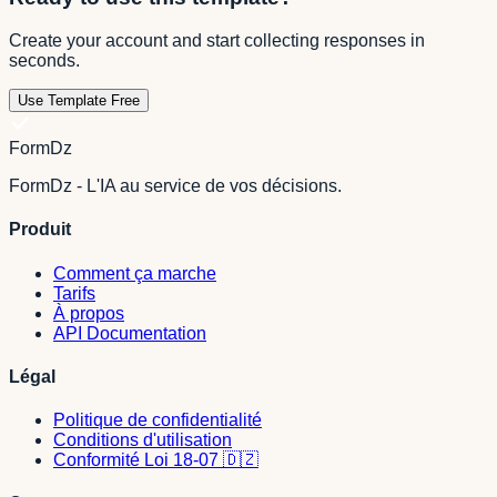
Create your account and start collecting responses in
seconds.
Use Template Free
FormDz
FormDz - L'IA au service de vos décisions.
Produit
Comment ça marche
Tarifs
À propos
API Documentation
Légal
Politique de confidentialité
Conditions d'utilisation
Conformité Loi 18-07 🇩🇿