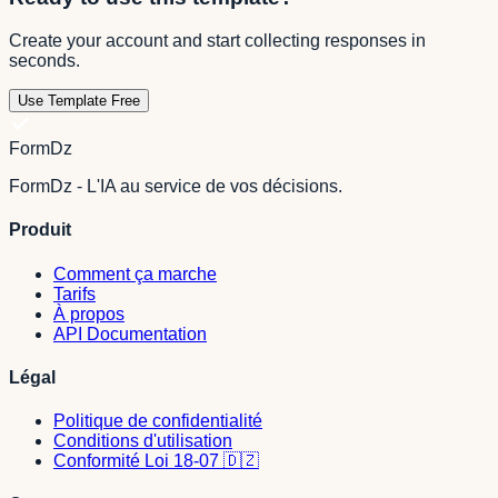
Create your account and start collecting responses in
seconds.
Use Template Free
FormDz
FormDz - L'IA au service de vos décisions.
Produit
Comment ça marche
Tarifs
À propos
API Documentation
Légal
Politique de confidentialité
Conditions d'utilisation
Conformité Loi 18-07 🇩🇿