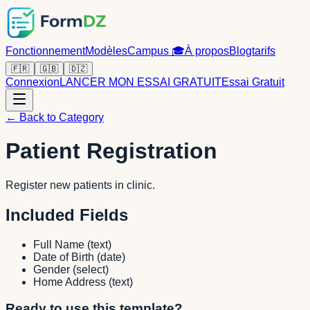
Fonctionnement
Modèles
Campus
🎓
À propos
Blog
tarifs
🇫🇷
🇬🇧
🇩🇿
Connexion
LANCER MON ESSAI GRATUIT
Essai Gratuit
← Back to Category
Patient Registration
Register new patients in clinic.
Included Fields
Full Name
(
text
)
Date of Birth
(
date
)
Gender
(
select
)
Home Address
(
text
)
Ready to use this template?