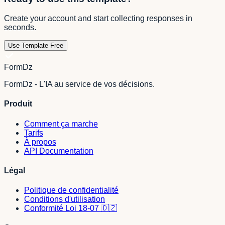
Create your account and start collecting responses in
seconds.
Use Template Free
FormDz
FormDz - L'IA au service de vos décisions.
Produit
Comment ça marche
Tarifs
À propos
API Documentation
Légal
Politique de confidentialité
Conditions d'utilisation
Conformité Loi 18-07 🇩🇿