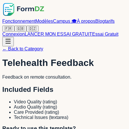
Fonctionnement
Modèles
Campus
🎓
À propos
Blog
tarifs
🇫🇷
🇬🇧
🇩🇿
Connexion
LANCER MON ESSAI GRATUIT
Essai Gratuit
← Back to Category
Telehealth Feedback
Feedback on remote consultation.
Included Fields
Video Quality
(
rating
)
Audio Quality
(
rating
)
Care Provided
(
rating
)
Technical Issues
(
textarea
)
Ready to use this template?