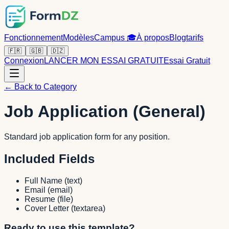
Fonctionnement
Modèles
Campus
🎓
À propos
Blog
tarifs
🇫🇷
🇬🇧
🇩🇿
Connexion
LANCER MON ESSAI GRATUIT
Essai Gratuit
← Back to Category
Job Application (General)
Standard job application form for any position.
Included Fields
Full Name
(
text
)
Email
(
email
)
Resume
(
file
)
Cover Letter
(
textarea
)
Ready to use this template?