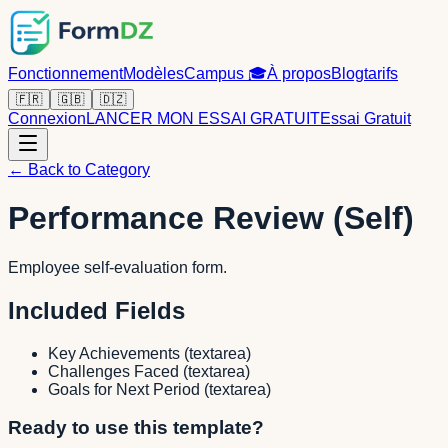
Fonctionnement
Modèles
Campus
🎓
À propos
Blog
tarifs
🇫🇷
🇬🇧
🇩🇿
Connexion
LANCER MON ESSAI GRATUIT
Essai Gratuit
← Back to Category
Performance Review (Self)
Employee self-evaluation form.
Included Fields
Key Achievements
(
textarea
)
Challenges Faced
(
textarea
)
Goals for Next Period
(
textarea
)
Ready to use this template?