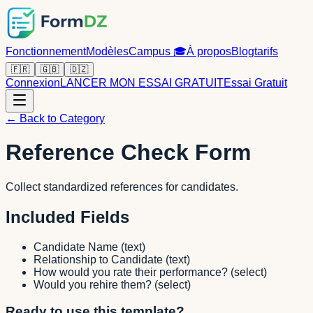
Fonctionnement
Modèles
Campus
🎓
À propos
Blog
tarifs
🇫🇷
🇬🇧
🇩🇿
Connexion
LANCER MON ESSAI GRATUIT
Essai Gratuit
← Back to Category
Reference Check Form
Collect standardized references for candidates.
Included Fields
Candidate Name
(
text
)
Relationship to Candidate
(
text
)
How would you rate their performance?
(
select
)
Would you rehire them?
(
select
)
Ready to use this template?