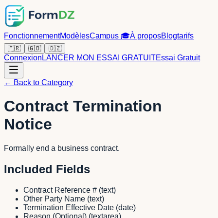
Fonctionnement
Modèles
Campus
🎓
À propos
Blog
tarifs
🇫🇷
🇬🇧
🇩🇿
Connexion
LANCER MON ESSAI GRATUIT
Essai Gratuit
← Back to Category
Contract Termination
Notice
Formally end a business contract.
Included Fields
Contract Reference #
(
text
)
Other Party Name
(
text
)
Termination Effective Date
(
date
)
Reason (Optional)
(
textarea
)