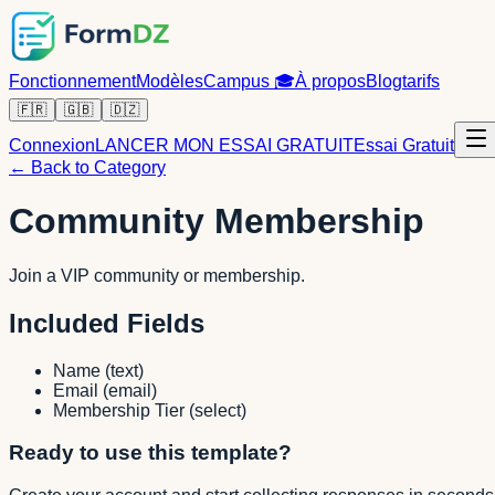
Fonctionnement
Modèles
Campus
🎓
À propos
Blog
tarifs
🇫🇷
🇬🇧
🇩🇿
Connexion
LANCER MON ESSAI GRATUIT
Essai Gratuit
← Back to Category
Community Membership
Join a VIP community or membership.
Included Fields
Name
(
text
)
Email
(
email
)
Membership Tier
(
select
)
Ready to use this template?