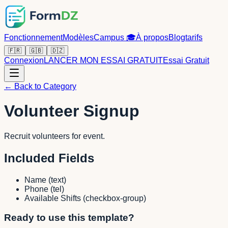
Fonctionnement
Modèles
Campus
🎓
À propos
Blog
tarifs
🇫🇷
🇬🇧
🇩🇿
Connexion
LANCER MON ESSAI GRATUIT
Essai Gratuit
← Back to Category
Volunteer Signup
Recruit volunteers for event.
Included Fields
Name
(
text
)
Phone
(
tel
)
Available Shifts
(
checkbox-group
)
Ready to use this template?