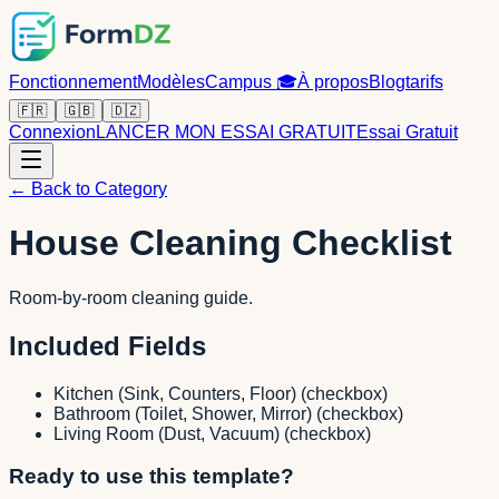
Fonctionnement
Modèles
Campus
🎓
À propos
Blog
tarifs
🇫🇷
🇬🇧
🇩🇿
Connexion
LANCER MON ESSAI GRATUIT
Essai Gratuit
← Back to Category
House Cleaning Checklist
Room-by-room cleaning guide.
Included Fields
Kitchen (Sink, Counters, Floor)
(
checkbox
)
Bathroom (Toilet, Shower, Mirror)
(
checkbox
)
Living Room (Dust, Vacuum)
(
checkbox
)
Ready to use this template?