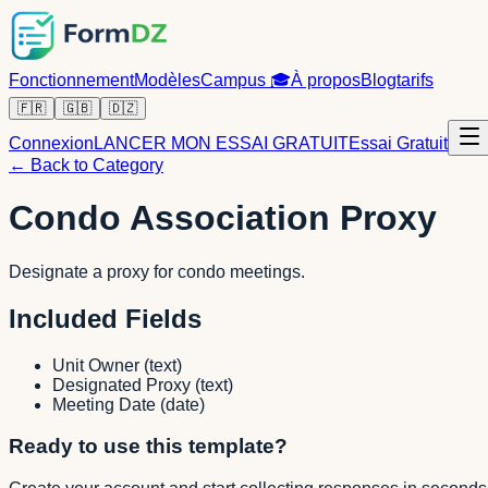
Fonctionnement
Modèles
Campus
🎓
À propos
Blog
tarifs
🇫🇷
🇬🇧
🇩🇿
Connexion
LANCER MON ESSAI GRATUIT
Essai Gratuit
← Back to Category
Condo Association Proxy
Designate a proxy for condo meetings.
Included Fields
Unit Owner
(
text
)
Designated Proxy
(
text
)
Meeting Date
(
date
)
Ready to use this template?