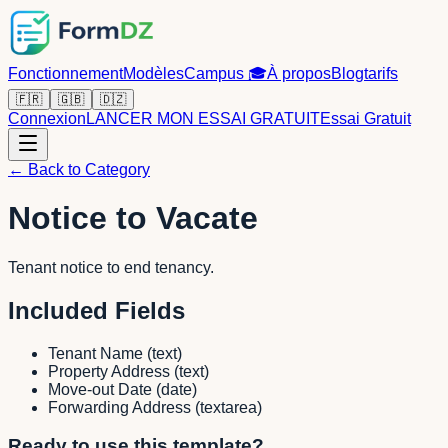
Fonctionnement
Modèles
Campus
🎓
À propos
Blog
tarifs
🇫🇷
🇬🇧
🇩🇿
Connexion
LANCER MON ESSAI GRATUIT
Essai Gratuit
← Back to Category
Notice to Vacate
Tenant notice to end tenancy.
Included Fields
Tenant Name
(
text
)
Property Address
(
text
)
Move-out Date
(
date
)
Forwarding Address
(
textarea
)
Ready to use this template?