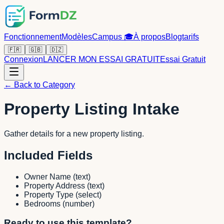
Fonctionnement
Modèles
Campus
🎓
À propos
Blog
tarifs
🇫🇷
🇬🇧
🇩🇿
Connexion
LANCER MON ESSAI GRATUIT
Essai Gratuit
← Back to Category
Property Listing Intake
Gather details for a new property listing.
Included Fields
Owner Name
(
text
)
Property Address
(
text
)
Property Type
(
select
)
Bedrooms
(
number
)
Ready to use this template?