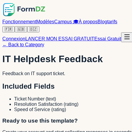
Fonctionnement
Modèles
Campus
🎓
À propos
Blog
tarifs
🇫🇷
🇬🇧
🇩🇿
Connexion
LANCER MON ESSAI GRATUIT
Essai Gratuit
← Back to Category
IT Helpdesk Feedback
Feedback on IT support ticket.
Included Fields
Ticket Number
(
text
)
Resolution Satisfaction
(
rating
)
Speed of Service
(
rating
)
Ready to use this template?