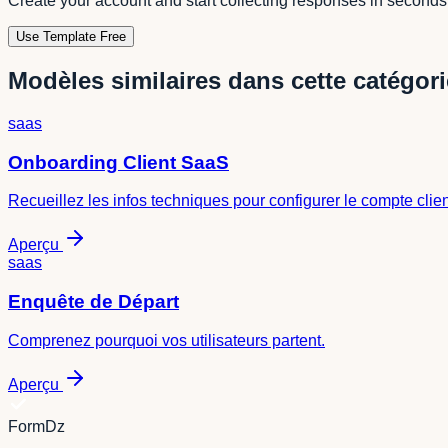
Create your account and start collecting responses in seconds
Use Template Free
Modèles similaires dans cette catégori
saas
Onboarding Client SaaS
Recueillez les infos techniques pour configurer le compte clien
Aperçu
saas
Enquête de Départ
Comprenez pourquoi vos utilisateurs partent.
Aperçu
FormDz