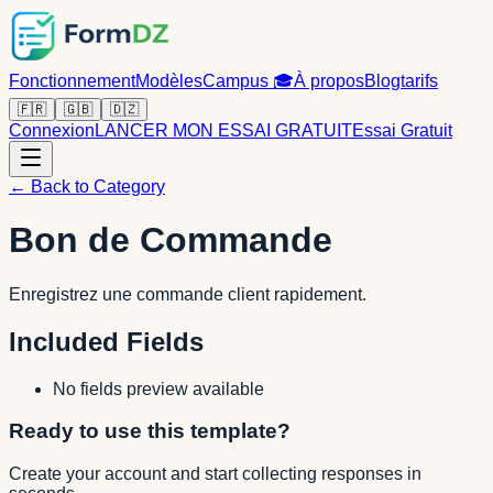
Fonctionnement
Modèles
Campus
🎓
À propos
Blog
tarifs
🇫🇷
🇬🇧
🇩🇿
Connexion
LANCER MON ESSAI GRATUIT
Essai Gratuit
← Back to Category
Bon de Commande
Enregistrez une commande client rapidement.
Included Fields
No fields preview available
Ready to use this template?
Create your account and start collecting responses in