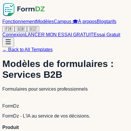
Fonctionnement
Modèles
Campus
🎓
À propos
Blog
tarifs
🇫🇷
🇬🇧
🇩🇿
Connexion
LANCER MON ESSAI GRATUIT
Essai Gratuit
← Back to All Templates
Modèles de formulaires :
Services B2B
Formulaires pour services professionnels
FormDz
FormDz - L'IA au service de vos décisions.
Produit