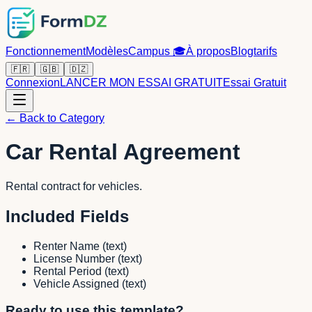
Fonctionnement
Modèles
Campus
🎓
À propos
Blog
tarifs
🇫🇷
🇬🇧
🇩🇿
Connexion
LANCER MON ESSAI GRATUIT
Essai Gratuit
← Back to Category
Car Rental Agreement
Rental contract for vehicles.
Included Fields
Renter Name
(
text
)
License Number
(
text
)
Rental Period
(
text
)
Vehicle Assigned
(
text
)
Ready to use this template?