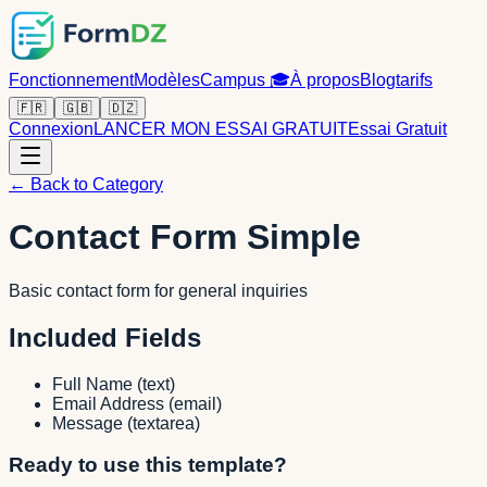
Fonctionnement
Modèles
Campus
🎓
À propos
Blog
tarifs
🇫🇷
🇬🇧
🇩🇿
Connexion
LANCER MON ESSAI GRATUIT
Essai Gratuit
← Back to Category
Contact Form Simple
Basic contact form for general inquiries
Included Fields
Full Name
(
text
)
Email Address
(
email
)
Message
(
textarea
)
Ready to use this template?