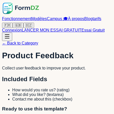
Fonctionnement
Modèles
Campus
🎓
À propos
Blog
tarifs
🇫🇷
🇬🇧
🇩🇿
Connexion
LANCER MON ESSAI GRATUIT
Essai Gratuit
← Back to Category
Product Feedback
Collect user feedback to improve your product.
Included Fields
How would you rate us?
(
rating
)
What did you like?
(
textarea
)
Contact me about this
(
checkbox
)
Ready to use this template?