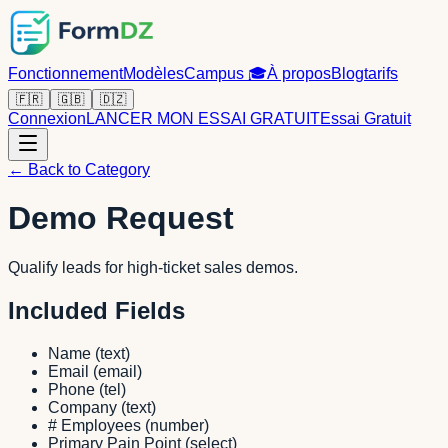
Fonctionnement
Modèles
Campus
🎓
À propos
Blog
tarifs
🇫🇷
🇬🇧
🇩🇿
Connexion
LANCER MON ESSAI GRATUIT
Essai Gratuit
← Back to Category
Demo Request
Qualify leads for high-ticket sales demos.
Included Fields
Name
(
text
)
Email
(
email
)
Phone
(
tel
)
Company
(
text
)
# Employees
(
number
)
Primary Pain Point
(
select
)