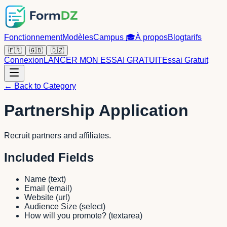
Fonctionnement
Modèles
Campus
🎓
À propos
Blog
tarifs
🇫🇷
🇬🇧
🇩🇿
Connexion
LANCER MON ESSAI GRATUIT
Essai Gratuit
← Back to Category
Partnership Application
Recruit partners and affiliates.
Included Fields
Name
(
text
)
Email
(
email
)
Website
(
url
)
Audience Size
(
select
)
How will you promote?
(
textarea
)