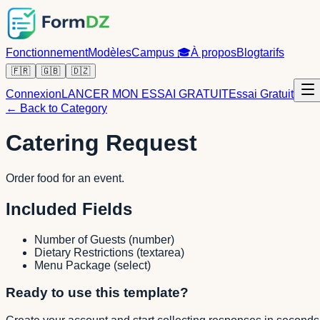
Fonctionnement
Modèles
Campus
🎓
À propos
Blog
tarifs
🇫🇷
🇬🇧
🇩🇿
Connexion
LANCER MON ESSAI GRATUIT
Essai Gratuit
← Back to Category
Catering Request
Order food for an event.
Included Fields
Number of Guests
(
number
)
Dietary Restrictions
(
textarea
)
Menu Package
(
select
)
Ready to use this template?