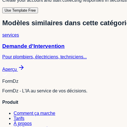
Create your account and start collecting responses in seconds
Use Template Free
Modèles similaires dans cette catégori
services
Demande d'Intervention
Pour plombiers, électriciens, techniciens...
Aperçu
FormDz
FormDz - L'IA au service de vos décisions.
Produit
Comment ça marche
Tarifs
À propos