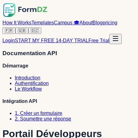
How It Works
Templates
Campus
🎓
About
Blog
pricing
🇫🇷
🇬🇧
🇩🇿
Login
START MY FREE 14-DAY TRIAL
Free Trial
Documentation API
Démarrage
Introduction
Authentification
Le Workflow
Intégration API
1. Créer un formulaire
2. Soumettre une réponse
Portail Développeurs