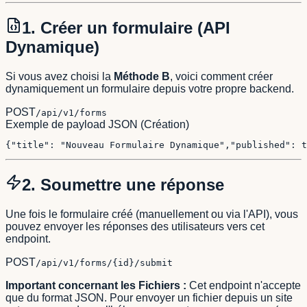
1. Créer un formulaire (API
Dynamique)
Si vous avez choisi la
Méthode B
, voici comment créer
dynamiquement un formulaire depuis votre propre backend.
POST
/api/v1/forms
Exemple de payload JSON (Création)
{
"title"
: 
"Nouveau Formulaire Dynamique"
,
"published"
: 
t
2. Soumettre une réponse
Une fois le formulaire créé (manuellement ou via l'API), vous
pouvez envoyer les réponses des utilisateurs vers cet
endpoint.
POST
/api/v1/forms/
{
id
}
/submit
Important concernant les Fichiers :
Cet endpoint n'accepte
que du format JSON. Pour envoyer un fichier depuis un site