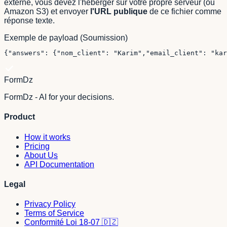
externe, vous devez l'héberger sur votre propre serveur (ou
Amazon S3) et envoyer
l'URL publique
de ce fichier comme
réponse texte.
Exemple de payload (Soumission)
{
"answers"
: 
{
"nom_client"
: 
"Karim"
,
"email_client"
: 
"kar
FormDz
FormDz - AI for your decisions.
Product
How it works
Pricing
About Us
API Documentation
Legal
Privacy Policy
Terms of Service
Conformité Loi 18-07 🇩🇿